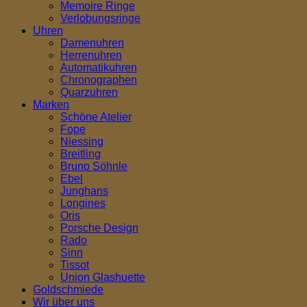
Memoire Ringe
Verlobungsringe
Uhren
Damenuhren
Herrenuhren
Automatikuhren
Chronographen
Quarzuhren
Marken
Schöne Atelier
Fope
Niessing
Breitling
Bruno Söhnle
Ebel
Junghans
Longines
Oris
Porsche Design
Rado
Sinn
Tissot
Union Glashuette
Goldschmiede
Wir über uns