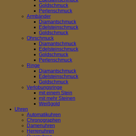
Goldschmuck
Perlenschmuck
Armbänder
Diamantschmuck
Edelsteinschmuck
Goldschmuck
Ohrschmuck
Diamantschmuck
Edelsteinschmuck
Goldschmuck
Perlenschmuck
Ringe
Diamantschmuck
Edelsteinschmuck
Goldschmuck
Verlobungsringe
mit einem Stein
mit mehr Steinen
Weißgold
Uhren
Automatikuhren
Chronographen
Damenuhren
Herrenuhren