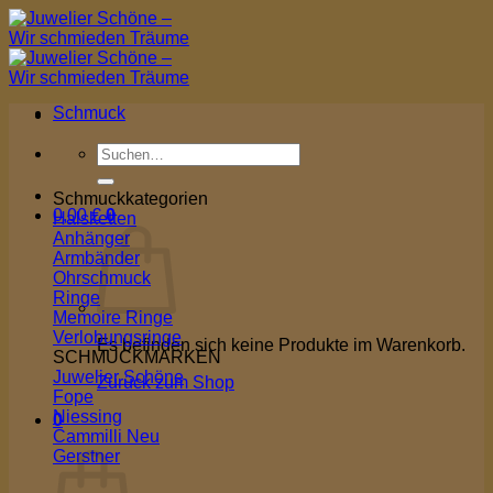
Zum
Inhalt
springen
Schmuck
Suchen
nach:
Schmuckkategorien
0,00
€
0
Halsketten
Anhänger
Armbänder
Ohrschmuck
Ringe
Memoire Ringe
Verlobungsringe
Es befinden sich keine Produkte im Warenkorb.
SCHMUCKMARKEN
Juwelier Schöne
Zurück zum Shop
Fope
Niessing
0
Cammilli
Warenkorb
Gerstner