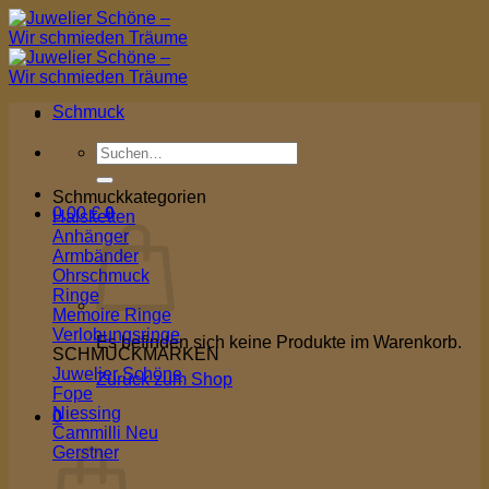
Zum
Inhalt
springen
Schmuck
Suchen
nach:
Schmuckkategorien
0,00
€
0
Halsketten
Anhänger
Armbänder
Ohrschmuck
Ringe
Memoire Ringe
Verlobungsringe
Es befinden sich keine Produkte im Warenkorb.
SCHMUCKMARKEN
Juwelier Schöne
Zurück zum Shop
Fope
Niessing
0
Cammilli
Warenkorb
Gerstner