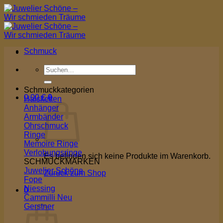
Zum
Inhalt
springen
Schmuck
Suchen
nach:
Schmuckkategorien
0,00
€
0
Halsketten
Anhänger
Armbänder
Ohrschmuck
Ringe
Memoire Ringe
Verlobungsringe
Es befinden sich keine Produkte im Warenkorb.
SCHMUCKMARKEN
Juwelier Schöne
Zurück zum Shop
Fope
Niessing
0
Cammilli
Warenkorb
Gerstner