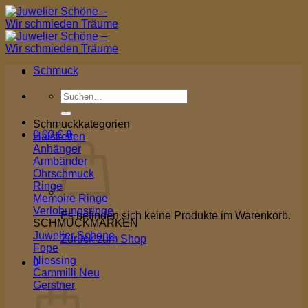
Zum
Inhalt
springen
Schmuck
Suchen
nach:
Schmuckkategorien
0,00
€
0
Halsketten
Anhänger
Armbänder
Ohrschmuck
Ringe
Memoire Ringe
Verlobungsringe
Es befinden sich keine Produkte im Warenkorb.
SCHMUCKMARKEN
Juwelier Schöne
Zurück zum Shop
Fope
Niessing
0
Cammilli
Warenkorb
Gerstner