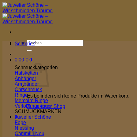
Zum
Inhalt
springen
Suchen
Schmuck
nach:
0,00
€
0
Schmuckkategorien
Halsketten
Anhänger
Armbänder
Ohrschmuck
Ringe
Es befinden sich keine Produkte im Warenkorb.
Memoire Ringe
Verlobungsringe
Zurück zum Shop
SCHMUCKMARKEN
0
Juwelier Schöne
Warenkorb
Fope
Niessing
Cammilli