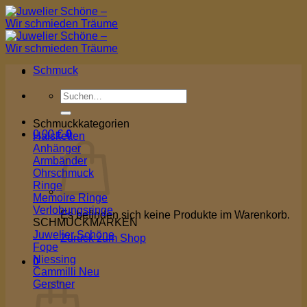
Zum
Inhalt
springen
Schmuck
Suchen
nach:
Schmuckkategorien
0,00
€
0
Halsketten
Anhänger
Armbänder
Ohrschmuck
Ringe
Memoire Ringe
Verlobungsringe
Es befinden sich keine Produkte im Warenkorb.
SCHMUCKMARKEN
Juwelier Schöne
Zurück zum Shop
Fope
Niessing
0
Cammilli
Warenkorb
Gerstner