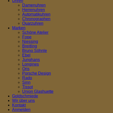
Uhren
Damenuhren
Herrenuhren
Automatikuhren
Chronographen
Quarzuhren
Marken
Schöne Atelier
Fope
Niessing
Breitling
Bruno Söhnle
Ebel
Junghans
Longines
Oris
Porsche Design
Rado
Sinn
Tissot
Union Glashuette
Goldschmiede
Wir über uns
Kontakt
Anmelden