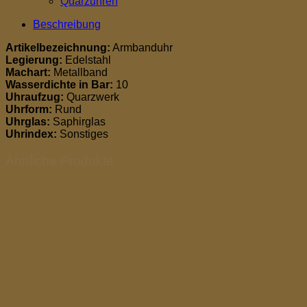
Quarzuhren
Beschreibung
Artikelbezeichnung:
Armbanduhr
Legierung:
Edelstahl
Machart:
Metallband
Wasserdichte in Bar:
10
Uhraufzug:
Quarzwerk
Uhrform:
Rund
Uhrglas:
Saphirglas
Uhrindex:
Sonstiges
Ähnliche Produkte