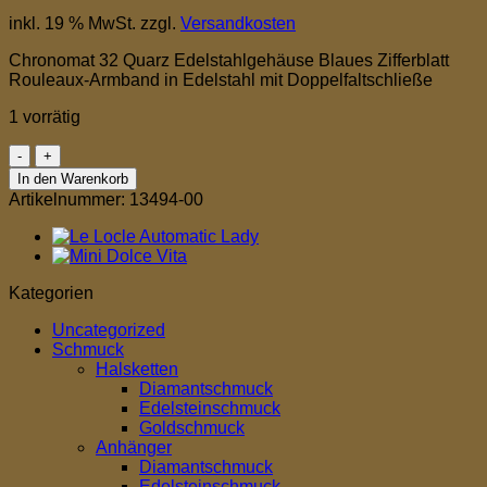
inkl. 19 % MwSt.
zzgl.
Versandkosten
Chronomat 32 Quarz Edelstahlgehäuse Blaues Zifferblatt
Rouleaux-Armband in Edelstahl mit Doppelfaltschließe
1 vorrätig
Chronomat
32
In den Warenkorb
Quarz
Artikelnummer:
13494-00
Menge
Kategorien
Uncategorized
Schmuck
Halsketten
Diamantschmuck
Edelsteinschmuck
Goldschmuck
Anhänger
Diamantschmuck
Edelsteinschmuck