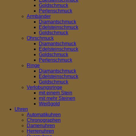
Goldschmuck
Perlenschmuck
Armbänder
Diamantschmuck
Edelsteinschmuck
Goldschmuck
Ohrschmuck
Diamantschmuck
Edelsteinschmuck
Goldschmuck
Perlenschmuck
Ringe
Diamantschmuck
Edelsteinschmuck
Goldschmuck
Verlobungsringe
mit einem Stein
mit mehr Steinen
Weißgold
Uhren
Automatikuhren
Chronographen
Damenuhren
Herrenuhren