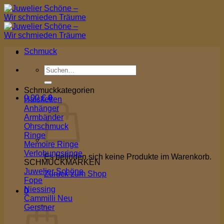
Zum
Inhalt
springen
Schmuck
Suchen
nach:
Schmuckkategorien
0,00
€
0
Halsketten
Anhänger
Armbänder
Ohrschmuck
Ringe
Memoire Ringe
Verlobungsringe
Es befinden sich keine Produkte im Warenkorb.
SCHMUCKMARKEN
Juwelier Schöne
Zurück zum Shop
Fope
Niessing
0
Cammilli
Warenkorb
Gerstner