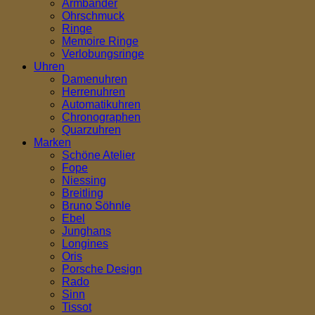
Armbänder
Ohrschmuck
Ringe
Memoire Ringe
Verlobungsringe
Uhren
Damenuhren
Herrenuhren
Automatikuhren
Chronographen
Quarzuhren
Marken
Schöne Atelier
Fope
Niessing
Breitling
Bruno Söhnle
Ebel
Junghans
Longines
Oris
Porsche Design
Rado
Sinn
Tissot