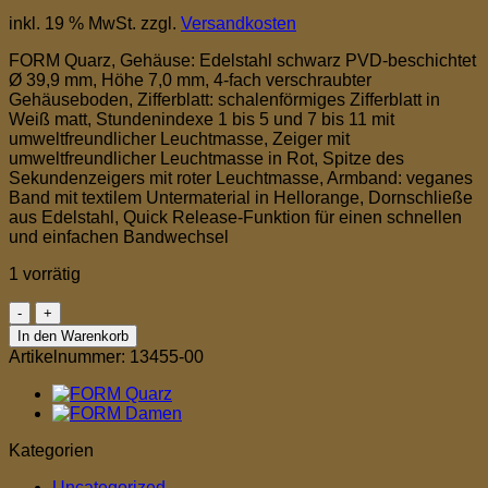
inkl. 19 % MwSt.
zzgl.
Versandkosten
FORM Quarz, Gehäuse: Edelstahl schwarz PVD-beschichtet
Ø 39,9 mm, Höhe 7,0 mm, 4-fach verschraubter
Gehäuseboden, Zifferblatt: schalenförmiges Zifferblatt in
Weiß matt, Stundenindexe 1 bis 5 und 7 bis 11 mit
umweltfreundlicher Leuchtmasse, Zeiger mit
umweltfreundlicher Leuchtmasse in Rot, Spitze des
Sekundenzeigers mit roter Leuchtmasse, Armband: veganes
Band mit textilem Untermaterial in Hellorange, Dornschließe
aus Edelstahl, Quick Release-Funktion für einen schnellen
und einfachen Bandwechsel
1 vorrätig
FORM
Quarz
In den Warenkorb
Menge
Artikelnummer:
13455-00
Kategorien
Uncategorized