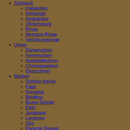
Schmuck
Halsketten
Anhänger
Armbänder
Ohrschmuck
Ringe
Memoire Ringe
Verlobungsringe
Uhren
Damenuhren
Herrenuhren
Automatikuhren
Chronographen
Quarzuhren
Marken
Schöne Atelier
Fope
Niessing
Breitling
Bruno Söhnle
Ebel
Junghans
Longines
Oris
Porsche Design