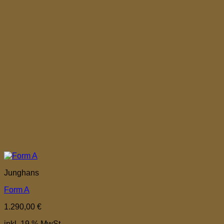
Junghans
Form A
1.290,00
€
inkl. 19 % MwSt.