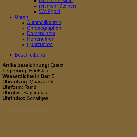
mit einem Stein
mit mehr Steinen
Weißgold
Uhren
Automatikuhren
Chronographen
Damenuhren
Herrenuhren
Quarzuhren
Beschreibung
Artikelbezeichnung:
Quarz
Legierung:
Edelstahl
Wasserdichte in Bar:
5
Uhraufzug:
Quarzwerk
Uhrform:
Rund
Uhrglas:
Saphirglas
Uhrindex:
Sonstiges
Ähnliche Produkte