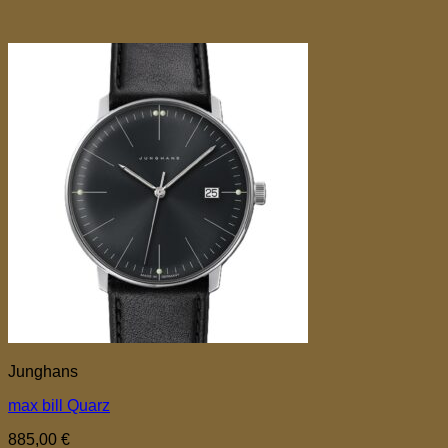
Junghans
max bill Quarz
885,00
€