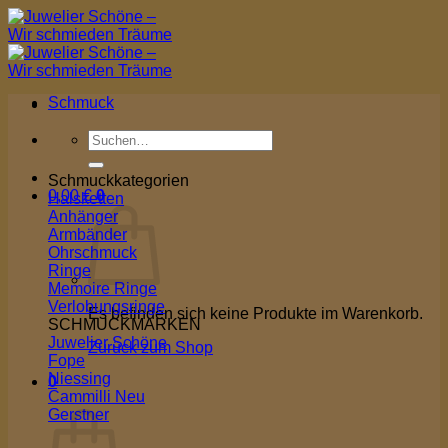
Zum
Inhalt
springen
Schmuck
Suchen
nach:
Schmuckkategorien
0,00
€
0
Halsketten
Anhänger
Armbänder
Ohrschmuck
Ringe
Memoire Ringe
Verlobungsringe
Es befinden sich keine Produkte im Warenkorb.
SCHMUCKMARKEN
Juwelier Schöne
Zurück zum Shop
Fope
Niessing
0
Cammilli
Warenkorb
Gerstner