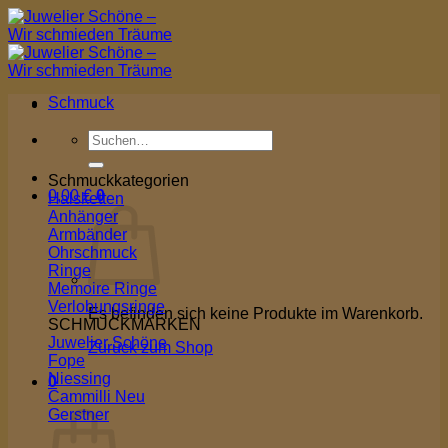
Zum
Inhalt
springen
Schmuck
Suchen
nach:
Schmuckkategorien
0,00
€
0
Halsketten
Anhänger
Armbänder
Ohrschmuck
Ringe
Memoire Ringe
Verlobungsringe
Es befinden sich keine Produkte im Warenkorb.
SCHMUCKMARKEN
Juwelier Schöne
Zurück zum Shop
Fope
Niessing
0
Cammilli
Warenkorb
Gerstner