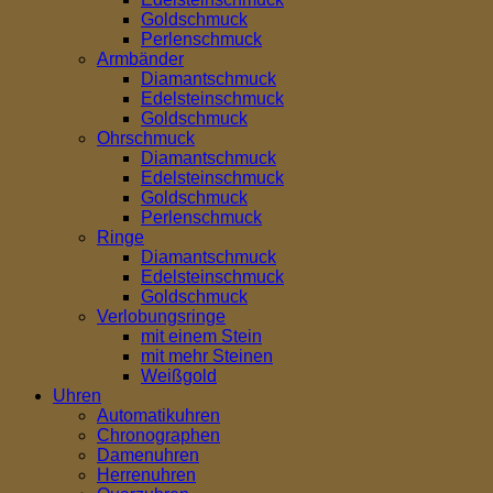
Goldschmuck
Perlenschmuck
Armbänder
Diamantschmuck
Edelsteinschmuck
Goldschmuck
Ohrschmuck
Diamantschmuck
Edelsteinschmuck
Goldschmuck
Perlenschmuck
Ringe
Diamantschmuck
Edelsteinschmuck
Goldschmuck
Verlobungsringe
mit einem Stein
mit mehr Steinen
Weißgold
Uhren
Automatikuhren
Chronographen
Damenuhren
Herrenuhren