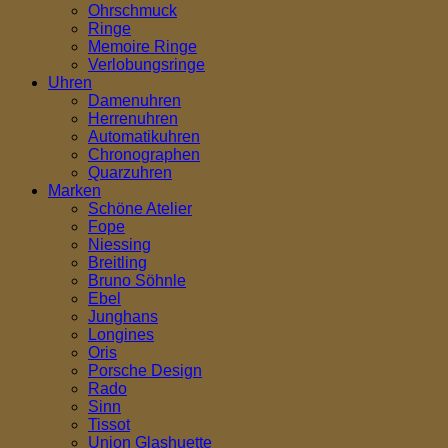
Ohrschmuck
Ringe
Memoire Ringe
Verlobungsringe
Uhren
Damenuhren
Herrenuhren
Automatikuhren
Chronographen
Quarzuhren
Marken
Schöne Atelier
Fope
Niessing
Breitling
Bruno Söhnle
Ebel
Junghans
Longines
Oris
Porsche Design
Rado
Sinn
Tissot
Union Glashuette