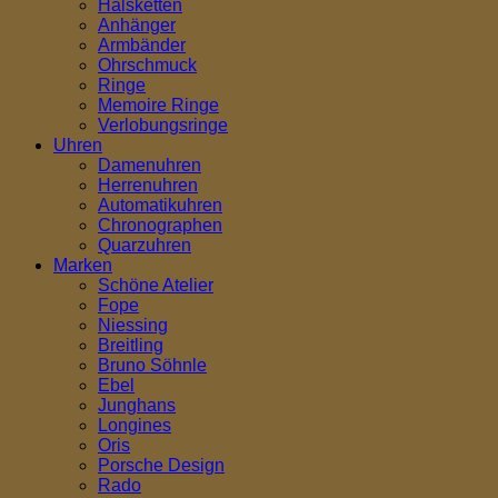
Halsketten
Anhänger
Armbänder
Ohrschmuck
Ringe
Memoire Ringe
Verlobungsringe
Uhren
Damenuhren
Herrenuhren
Automatikuhren
Chronographen
Quarzuhren
Marken
Schöne Atelier
Fope
Niessing
Breitling
Bruno Söhnle
Ebel
Junghans
Longines
Oris
Porsche Design
Rado