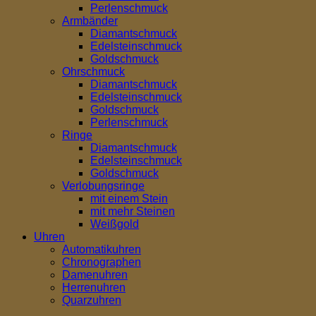
Perlenschmuck
Armbänder
Diamantschmuck
Edelsteinschmuck
Goldschmuck
Ohrschmuck
Diamantschmuck
Edelsteinschmuck
Goldschmuck
Perlenschmuck
Ringe
Diamantschmuck
Edelsteinschmuck
Goldschmuck
Verlobungsringe
mit einem Stein
mit mehr Steinen
Weißgold
Uhren
Automatikuhren
Chronographen
Damenuhren
Herrenuhren
Quarzuhren