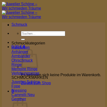
Zum
Inhalt
springen
Schmuck
Suchen
nach:
Schmuckkategorien
0,00
€
0
Halsketten
Anhänger
Armbänder
Ohrschmuck
Ringe
Memoire Ringe
Verlobungsringe
Es befinden sich keine Produkte im Warenkorb.
SCHMUCKMARKEN
Juwelier Schöne
Zurück zum Shop
Fope
Niessing
0
Cammilli
Warenkorb
Gerstner