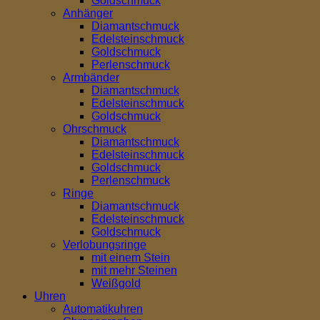
Goldschmuck
Anhänger
Diamantschmuck
Edelsteinschmuck
Goldschmuck
Perlenschmuck
Armbänder
Diamantschmuck
Edelsteinschmuck
Goldschmuck
Ohrschmuck
Diamantschmuck
Edelsteinschmuck
Goldschmuck
Perlenschmuck
Ringe
Diamantschmuck
Edelsteinschmuck
Goldschmuck
Verlobungsringe
mit einem Stein
mit mehr Steinen
Weißgold
Uhren
Automatikuhren