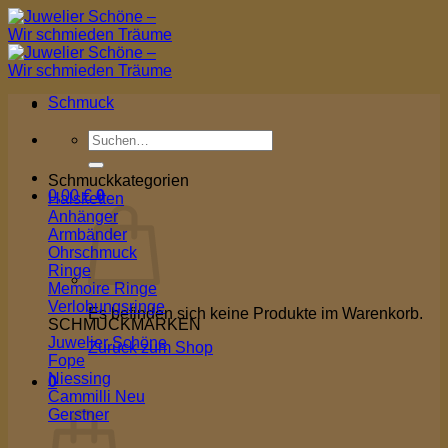
Zum
Inhalt
springen
Schmuck
Suchen
nach:
Schmuckkategorien
0,00
€
0
Halsketten
Anhänger
Armbänder
Ohrschmuck
Ringe
Memoire Ringe
Verlobungsringe
Es befinden sich keine Produkte im Warenkorb.
SCHMUCKMARKEN
Juwelier Schöne
Zurück zum Shop
Fope
Niessing
0
Cammilli
Warenkorb
Gerstner