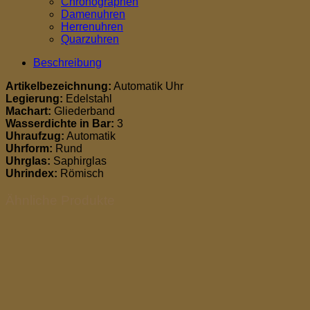
Chronographen
Damenuhren
Herrenuhren
Quarzuhren
Beschreibung
Artikelbezeichnung:
Automatik Uhr
Legierung:
Edelstahl
Machart:
Gliederband
Wasserdichte in Bar:
3
Uhraufzug:
Automatik
Uhrform:
Rund
Uhrglas:
Saphirglas
Uhrindex:
Römisch
Ähnliche Produkte