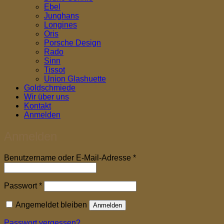
Ebel
Junghans
Longines
Oris
Porsche Design
Rado
Sinn
Tissot
Union Glashuette
Goldschmiede
Wir über uns
Kontakt
Anmelden
Anmelden
Erforderlich
Benutzername oder E-Mail-Adresse
*
Erforderlich
Passwort
*
Angemeldet bleiben
Anmelden
Passwort vergessen?