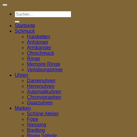
Suchen
nach:
Startseite
Schmuck
Halsketten
Anhänger
Armbänder
Ohrschmuck
Ringe
Memoire Ringe
Verlobungsringe
Uhren
Damenuhren
Herrenuhren
Automatikuhren
Chronographen
Quarzuhren
Marken
Schöne Atelier
Fope
Niessing
Breitling
Bruno Söhnle