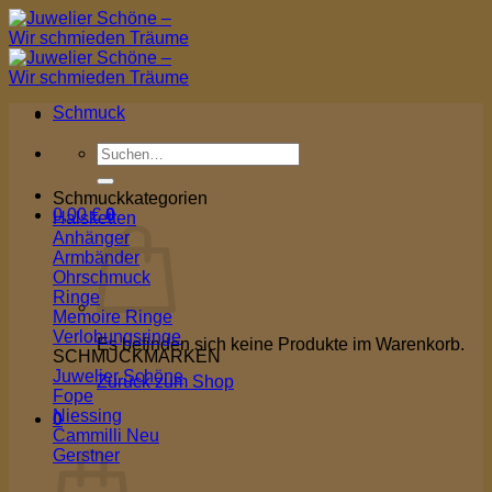
Zum
Inhalt
springen
Schmuck
Suchen
nach:
Schmuckkategorien
0,00
€
0
Halsketten
Anhänger
Armbänder
Ohrschmuck
Ringe
Memoire Ringe
Verlobungsringe
Es befinden sich keine Produkte im Warenkorb.
SCHMUCKMARKEN
Juwelier Schöne
Zurück zum Shop
Fope
Niessing
0
Cammilli
Warenkorb
Gerstner