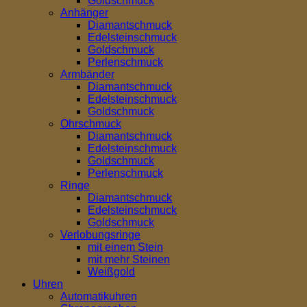
Goldschmuck
Anhänger
Diamantschmuck
Edelsteinschmuck
Goldschmuck
Perlenschmuck
Armbänder
Diamantschmuck
Edelsteinschmuck
Goldschmuck
Ohrschmuck
Diamantschmuck
Edelsteinschmuck
Goldschmuck
Perlenschmuck
Ringe
Diamantschmuck
Edelsteinschmuck
Goldschmuck
Verlobungsringe
mit einem Stein
mit mehr Steinen
Weißgold
Uhren
Automatikuhren