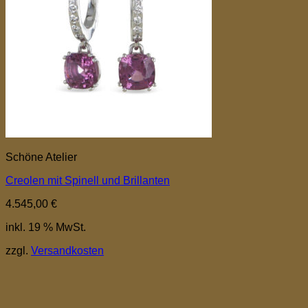
Schöne Atelier
Creolen mit Spinell und Brillanten
4.545,00
€
inkl. 19 % MwSt.
zzgl.
Versandkosten