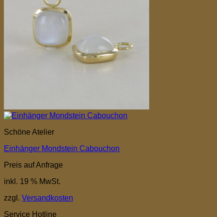
Schöne Atelier
Einhänger Mondstein Cabouchon
Preis auf Anfrage
inkl. 19 % MwSt.
zzgl.
Versandkosten
Service Hotline