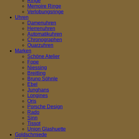
Ringe
Memoire Ringe
Verlobungsringe
Uhren
Damenuhren
Herrenuhren
Automatikuhren
Chronographen
Quarzuhren
Marken
Schöne Atelier
Fope
Niessing
Breitling
Bruno Söhnle
Ebel
Junghans
Longines
Oris
Porsche Design
Rado
Sinn
Tissot
Union Glashuette
Goldschmiede