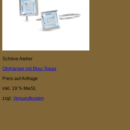
Schöne Atelier
Ohrhänger mit Blau-Topas
Preis auf Anfrage
inkl. 19 % MwSt.
zzgl.
Versandkosten