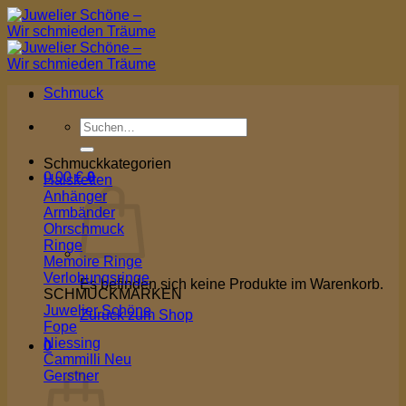
Zum
Inhalt
springen
Schmuck
Suchen
nach:
Schmuckkategorien
0,00
€
0
Halsketten
Anhänger
Armbänder
Ohrschmuck
Ringe
Memoire Ringe
Verlobungsringe
Es befinden sich keine Produkte im Warenkorb.
SCHMUCKMARKEN
Juwelier Schöne
Zurück zum Shop
Fope
Niessing
0
Cammilli
Warenkorb
Gerstner