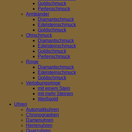
Goldschmuck
Perlenschmuck
Armbänder
Diamantschmuck
Edelsteinschmuck
Goldschmuck
Ohrschmuck
Diamantschmuck
Edelsteinschmuck
Goldschmuck
Perlenschmuck
Ringe
Diamantschmuck
Edelsteinschmuck
Goldschmuck
Verlobungsringe
mit einem Stein
mit mehr Steinen
Weißgold
Uhren
Automatikuhren
Chronographen
Damenuhren
Herrenuhren
Quarzuhren