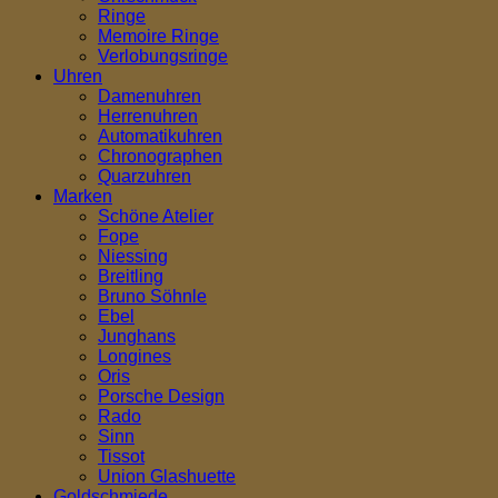
Ringe
Memoire Ringe
Verlobungsringe
Uhren
Damenuhren
Herrenuhren
Automatikuhren
Chronographen
Quarzuhren
Marken
Schöne Atelier
Fope
Niessing
Breitling
Bruno Söhnle
Ebel
Junghans
Longines
Oris
Porsche Design
Rado
Sinn
Tissot
Union Glashuette
Goldschmiede