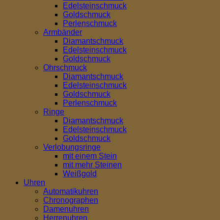
Edelsteinschmuck
Goldschmuck
Perlenschmuck
Armbänder
Diamantschmuck
Edelsteinschmuck
Goldschmuck
Ohrschmuck
Diamantschmuck
Edelsteinschmuck
Goldschmuck
Perlenschmuck
Ringe
Diamantschmuck
Edelsteinschmuck
Goldschmuck
Verlobungsringe
mit einem Stein
mit mehr Steinen
Weißgold
Uhren
Automatikuhren
Chronographen
Damenuhren
Herrenuhren