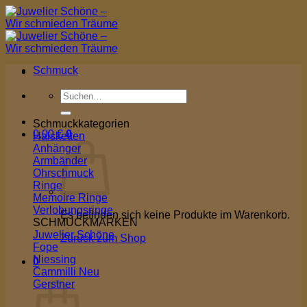
Zum
Inhalt
springen
Schmuck
Suchen
nach:
Schmuckkategorien
0,00
€
0
Halsketten
Anhänger
Armbänder
Ohrschmuck
Ringe
Memoire Ringe
Verlobungsringe
Es befinden sich keine Produkte im Warenkorb.
SCHMUCKMARKEN
Juwelier Schöne
Zurück zum Shop
Fope
Niessing
0
Cammilli
Warenkorb
Gerstner