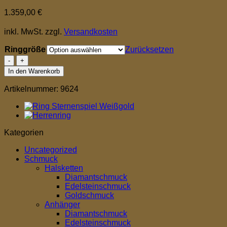
1.359,00
€
inkl. MwSt.
zzgl.
Versandkosten
Ringgröße
Zurücksetzen
Ring
Nightfever
In den Warenkorb
light
marmor
Artikelnummer:
9624
blau
Menge
Kategorien
Uncategorized
Schmuck
Halsketten
Diamantschmuck
Edelsteinschmuck
Goldschmuck
Anhänger
Diamantschmuck
Edelsteinschmuck