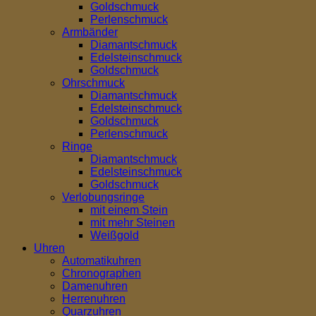
Goldschmuck
Perlenschmuck
Armbänder
Diamantschmuck
Edelsteinschmuck
Goldschmuck
Ohrschmuck
Diamantschmuck
Edelsteinschmuck
Goldschmuck
Perlenschmuck
Ringe
Diamantschmuck
Edelsteinschmuck
Goldschmuck
Verlobungsringe
mit einem Stein
mit mehr Steinen
Weißgold
Uhren
Automatikuhren
Chronographen
Damenuhren
Herrenuhren
Quarzuhren