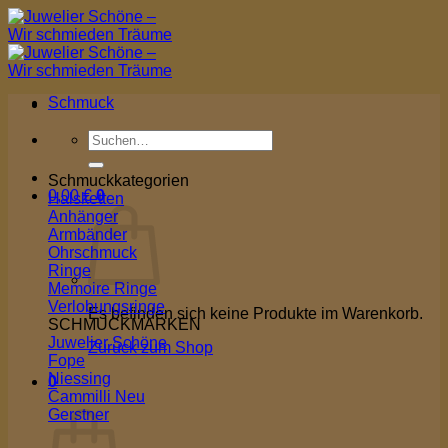
Zum
Inhalt
springen
Schmuck
Suchen
nach:
Schmuckkategorien
0,00
€
0
Halsketten
Anhänger
Armbänder
Ohrschmuck
Ringe
Memoire Ringe
Verlobungsringe
Es befinden sich keine Produkte im Warenkorb.
SCHMUCKMARKEN
Juwelier Schöne
Zurück zum Shop
Fope
Niessing
0
Cammilli
Warenkorb
Gerstner