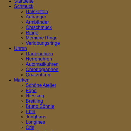
Startseite
Schmuck
Halsketten
Anhänger
Armbänder
Ohrschmuck
Ringe
Memoire Ringe
Verlobungsringe
Uhren
Damenuhren
Herrenuhren
Automatikuhren
Chronographen
Quarzuhren
Marken
Schöne Atelier
Fope
Niessing
Breitling
Bruno Söhnle
Ebel
Junghans
Longines
Oris