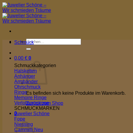
Zum
Inhalt
springen
Suchen
Schmuck
nach:
0,00
€
0
Schmuckkategorien
Halsketten
Anhänger
Armbänder
Ohrschmuck
Ringe
Es befinden sich keine Produkte im Warenkorb.
Memoire Ringe
Verlobungsringe
Zurück zum Shop
SCHMUCKMARKEN
0
Juwelier Schöne
Warenkorb
Fope
Niessing
Cammilli