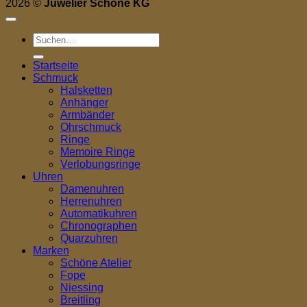
2026 ©
Juwelier Schöne KG
Suchen
nach:
Startseite
Schmuck
Halsketten
Anhänger
Armbänder
Ohrschmuck
Ringe
Memoire Ringe
Verlobungsringe
Uhren
Damenuhren
Herrenuhren
Automatikuhren
Chronographen
Quarzuhren
Marken
Schöne Atelier
Fope
Niessing
Breitling