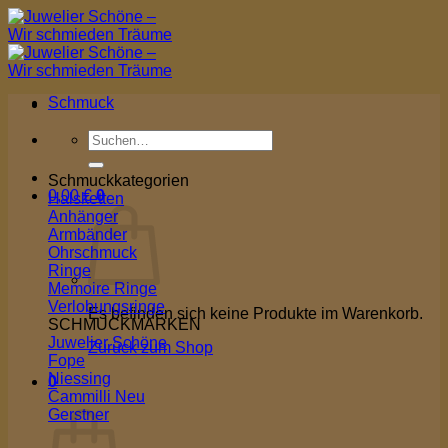
Zum
Inhalt
springen
Schmuck
Suchen
nach:
Schmuckkategorien
0,00
€
0
Halsketten
Anhänger
Armbänder
Ohrschmuck
Ringe
Memoire Ringe
Verlobungsringe
Es befinden sich keine Produkte im Warenkorb.
SCHMUCKMARKEN
Juwelier Schöne
Zurück zum Shop
Fope
Niessing
0
Cammilli
Warenkorb
Gerstner