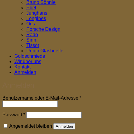
Bruno Söhnle
Ebel
Junghans
Longines
Oris
Porsche Design
Rado
Sinn
Tissot
Union Glashuette
Goldschmiede
Wir über uns
Kontakt
Anmelden
Anmelden
Erforderlich
Benutzername oder E-Mail-Adresse
*
Erforderlich
Passwort
*
Angemeldet bleiben
Anmelden