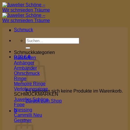
Zum
Inhalt
springen
Schmuck
Suchen
nach:
Schmuckkategorien
0,00
€
0
Halsketten
Anhänger
Armbänder
Ohrschmuck
Ringe
Memoire Ringe
Verlobungsringe
Es befinden sich keine Produkte im Warenkorb.
SCHMUCKMARKEN
Juwelier Schöne
Zurück zum Shop
Fope
Niessing
0
Cammilli
Warenkorb
Gerstner