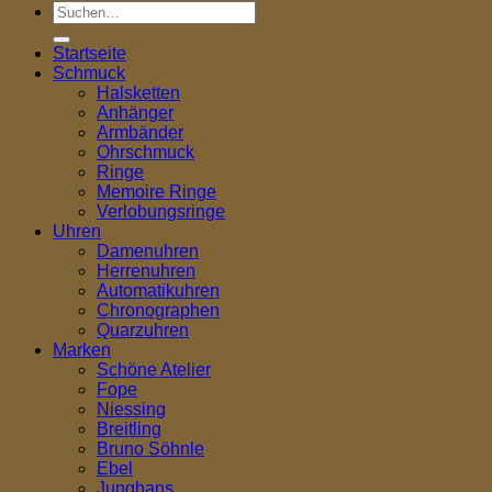
Suchen
nach:
Startseite
Schmuck
Halsketten
Anhänger
Armbänder
Ohrschmuck
Ringe
Memoire Ringe
Verlobungsringe
Uhren
Damenuhren
Herrenuhren
Automatikuhren
Chronographen
Quarzuhren
Marken
Schöne Atelier
Fope
Niessing
Breitling
Bruno Söhnle
Ebel
Junghans