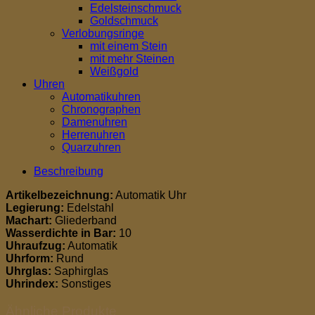
Edelsteinschmuck
Goldschmuck
Verlobungsringe
mit einem Stein
mit mehr Steinen
Weißgold
Uhren
Automatikuhren
Chronographen
Damenuhren
Herrenuhren
Quarzuhren
Beschreibung
Artikelbezeichnung:
Automatik Uhr
Legierung:
Edelstahl
Machart:
Gliederband
Wasserdichte in Bar:
10
Uhraufzug:
Automatik
Uhrform:
Rund
Uhrglas:
Saphirglas
Uhrindex:
Sonstiges
Ähnliche Produkte