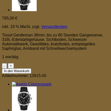
795,00
€
inkl. 19 % MwSt.
zzgl.
Versandkosten
Tissot Gentleman 38mm, bis zu 80 Stunden Gangreserve,
316L-Edelstahlgehäuse, Sichtboden, Schweizer
Automatikwerk, Gewölbtes, kratzfestes, entspiegeltes
Saphirglas, Armband mit Schnellwechselsystem
1 vorrätig
Tissot
Gentleman
In den Warenkorb
Menge
Artikelnummer:
13915-00