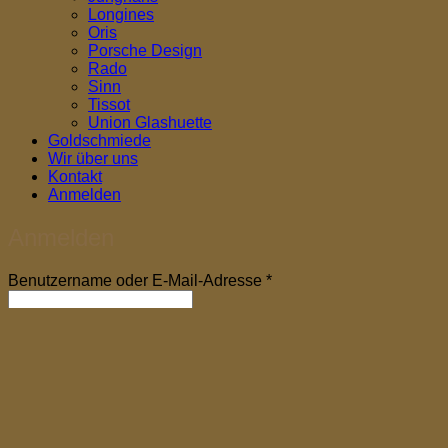
Longines
Oris
Porsche Design
Rado
Sinn
Tissot
Union Glashuette
Goldschmiede
Wir über uns
Kontakt
Anmelden
Anmelden
Erforderlich
Benutzername oder E-Mail-Adresse
*
Erforderlich
Passwort
*
Angemeldet bleiben
Anmelden
Passwort vergessen?