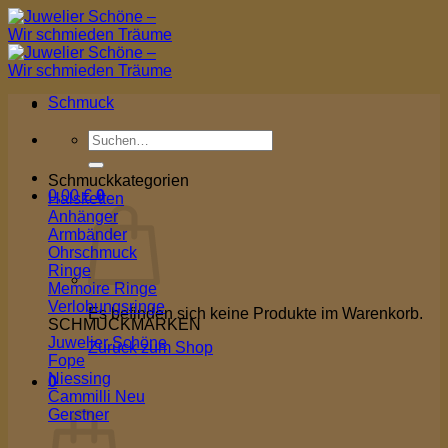
Zum
Inhalt
springen
Schmuck
Suchen
nach:
Schmuckkategorien
0,00
€
0
Halsketten
Anhänger
Armbänder
Ohrschmuck
Ringe
Memoire Ringe
Verlobungsringe
Es befinden sich keine Produkte im Warenkorb.
SCHMUCKMARKEN
Juwelier Schöne
Zurück zum Shop
Fope
Niessing
0
Cammilli
Warenkorb
Gerstner