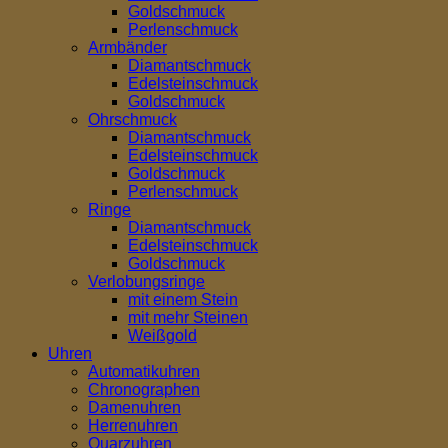
Goldschmuck
Perlenschmuck
Armbänder
Diamantschmuck
Edelsteinschmuck
Goldschmuck
Ohrschmuck
Diamantschmuck
Edelsteinschmuck
Goldschmuck
Perlenschmuck
Ringe
Diamantschmuck
Edelsteinschmuck
Goldschmuck
Verlobungsringe
mit einem Stein
mit mehr Steinen
Weißgold
Uhren
Automatikuhren
Chronographen
Damenuhren
Herrenuhren
Quarzuhren