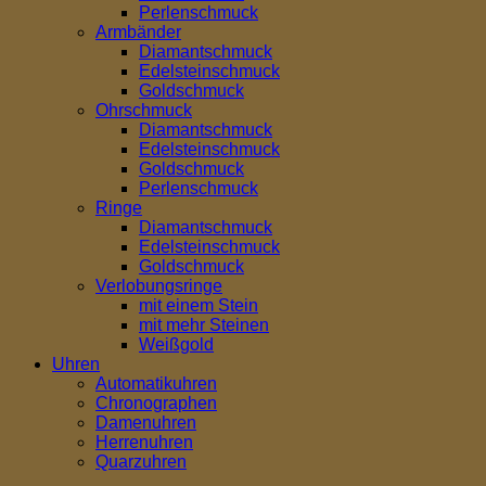
Perlenschmuck
Armbänder
Diamantschmuck
Edelsteinschmuck
Goldschmuck
Ohrschmuck
Diamantschmuck
Edelsteinschmuck
Goldschmuck
Perlenschmuck
Ringe
Diamantschmuck
Edelsteinschmuck
Goldschmuck
Verlobungsringe
mit einem Stein
mit mehr Steinen
Weißgold
Uhren
Automatikuhren
Chronographen
Damenuhren
Herrenuhren
Quarzuhren