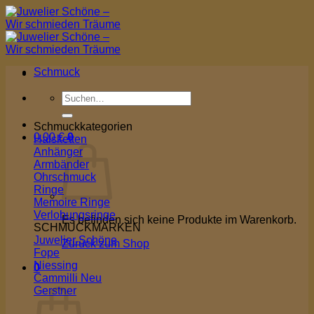
Zum
Inhalt
springen
Schmuck
Suchen
nach:
Schmuckkategorien
0,00
€
0
Halsketten
Anhänger
Armbänder
Ohrschmuck
Ringe
Memoire Ringe
Verlobungsringe
Es befinden sich keine Produkte im Warenkorb.
SCHMUCKMARKEN
Juwelier Schöne
Zurück zum Shop
Fope
Niessing
0
Cammilli
Warenkorb
Gerstner