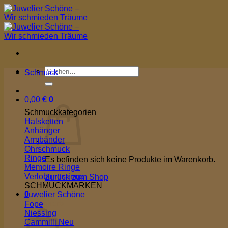
Zum
Inhalt
springen
Suchen
Schmuck
nach:
0,00
€
0
Schmuckkategorien
Halsketten
Anhänger
Armbänder
Ohrschmuck
Ringe
Es befinden sich keine Produkte im Warenkorb.
Memoire Ringe
Verlobungsringe
Zurück zum Shop
SCHMUCKMARKEN
0
Juwelier Schöne
Warenkorb
Fope
Niessing
Cammilli